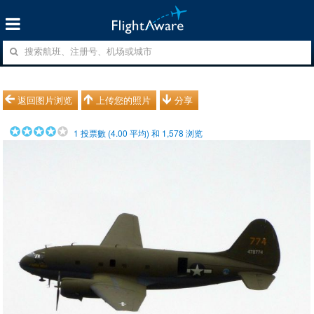
返回图片浏览
上传您的照片
分享
1
投票數 (
4.00
平均) 和
1,578
浏览