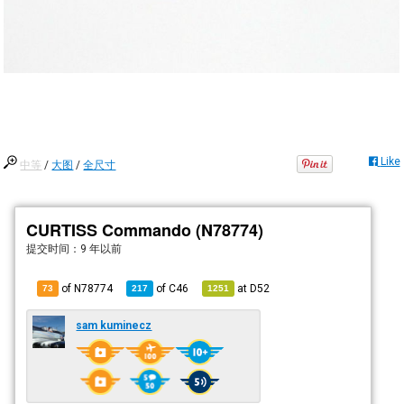
Like
中等
/
大图
/
全尺寸
CURTISS Commando (N78774)
提交时间：
9 年以前
of N78774
of
C46
at
D52
73
217
1251
sam kuminecz