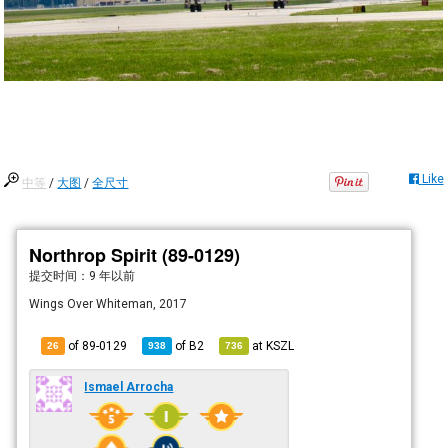
Like
中等
/
大图
/
全尺寸
Northrop Spirit (89-0129)
提交时间：
9 年以前
Wings Over Whiteman, 2017
of 89-0129
of
B2
at
KSZL
26
938
736
Ismael Arrocha