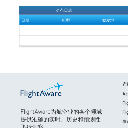
动态日志
日期
机型
始发地
产
Ae
Fl
FlightAware为航空业的各个领域
Fl
提供准确的实时、历史和预测性
快
飞行洞察。