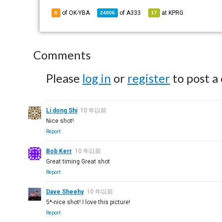
of OK-YBA
of
A333
at
KPRG
6
24806
17
Comments
Please
log in
or
register
to post a
Li dong Shi
10 年以前
Nice shot!
Report
Bob Kerr
10 年以前
Great timing Great shot
Report
Dave Sheehy
10 年以前
5*-nice shot! I love this picture!
Report