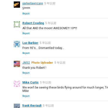
parkerlawncare
5 年以前
5*****
Report
Robert Cowling
5 年以前
All that AND the moon! AWESOME!!! 10*!!!
Report
Luc Barbier
5 年以前
From 90's... Dismantled today...
Report
JM32
Photo Uploader
5 年以前
thank you Robert !
Report
Mike Curtis
5 年以前
We won’t be seeing these birds flying around for much longer, Tru
Mike
Report
frank theriault
5 年以前