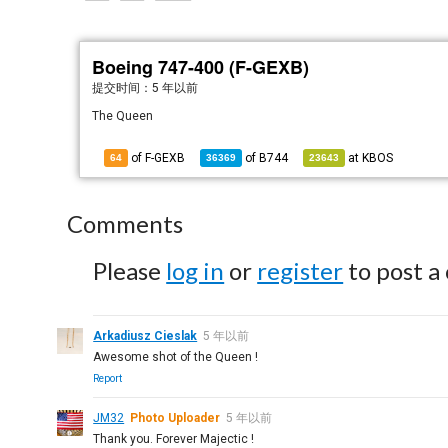
Boeing 747-400 (F-GEXB)
提交时间：
5 年以前
The Queen
of F-GEXB
of
B744
at
KBOS
64
36369
23643
Comments
Please
log in
or
register
to post a
Arkadiusz Cieslak
5 年以前
Awesome shot of the Queen !
Report
JM32
Photo Uploader
5 年以前
Thank you. Forever Majectic !