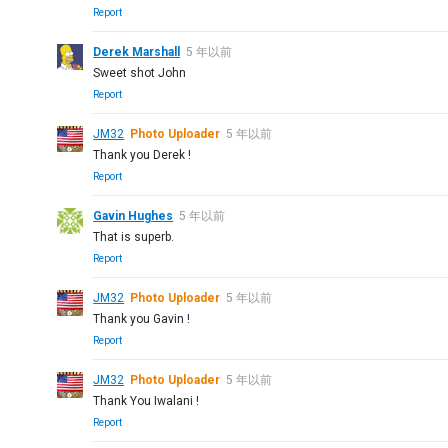
Report
Derek Marshall
5 年以前
Sweet shot John
Report
JM32
Photo Uploader
5 年以前
Thank you Derek !
Report
Gavin Hughes
5 年以前
That is superb.
Report
JM32
Photo Uploader
5 年以前
Thank you Gavin !
Report
JM32
Photo Uploader
5 年以前
Thank You Iwalani !
Report