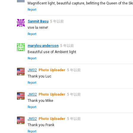
Magnificent light, beautiful capture, befitting the Queen of the Sk
Report
Sanmit Basu
5 年以前
vive la reine!
Report
marylou anderson
5 年以前
Beautiful use of Ambient light
Report
JM32
Photo Uploader
5 年以前
Thank you Luc
Report
JM32
Photo Uploader
5 年以前
Thank you Mike
Report
JM32
Photo Uploader
5 年以前
Thank you Frank
Report