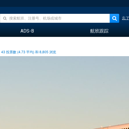
忘
ADS-B
航班跟踪
43
投票數 (
4.73
平均) 和
8,805
浏览