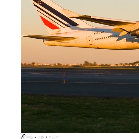
中等
/
大图
/
全尺寸