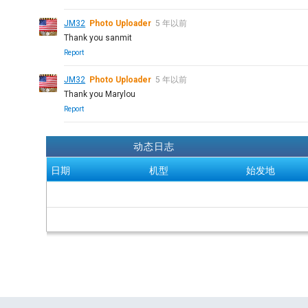
JM32
Photo Uploader
5 年以前
Thank you sanmit
Report
JM32
Photo Uploader
5 年以前
Thank you Marylou
Report
动态日志
日期
机型
始发地