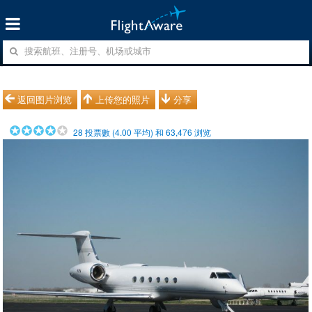
返回图片浏览
上传您的照片
分享
28
投票數 (
4.00
平均) 和
63,476
浏览