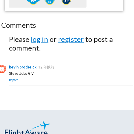
Comments
Please
log in
or
register
to post a
comment.
kevin broderick
12 年以前
Steve Jobs G-V
Report