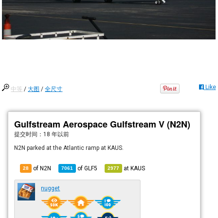
Like
中等
/
大图
/
全尺寸
Gulfstream Aerospace Gulfstream V (N2N)
提交时间：
18 年以前
N2N parked at the Atlantic ramp at KAUS.
of N2N
of
GLF5
at
KAUS
28
7061
2977
nugget