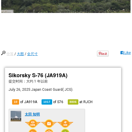
Like
中等
/
大图
/
全尺寸
Sikorsky S-76 (JA919A)
提交时间：
大约 1 年以前
July 26, 2025:Japan Coast Guard( JCG).
of JA919A
of
S76
at
RJCH
10
1017
8806
太田 知明