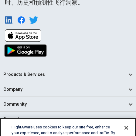
时、历史和预测性飞行洞察。
Products & Services
Company
Community
Support
FlightAware uses cookies to keep our site free, enhance
your experience, and to analyze performance and traffic. By
English (USA)