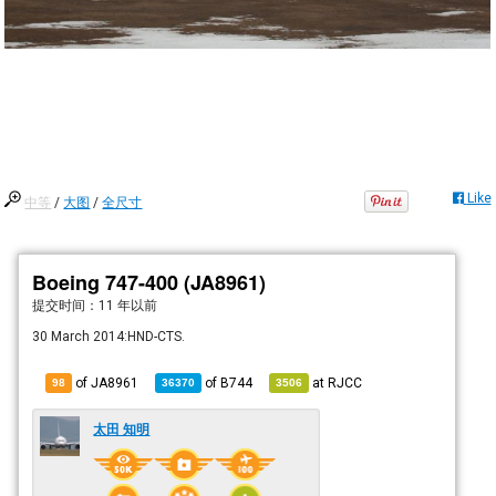
Like
中等
/
大图
/
全尺寸
Boeing 747-400 (JA8961)
提交时间：
11 年以前
30 March 2014:HND-CTS.
of JA8961
of
B744
at
RJCC
98
36370
3506
太田 知明