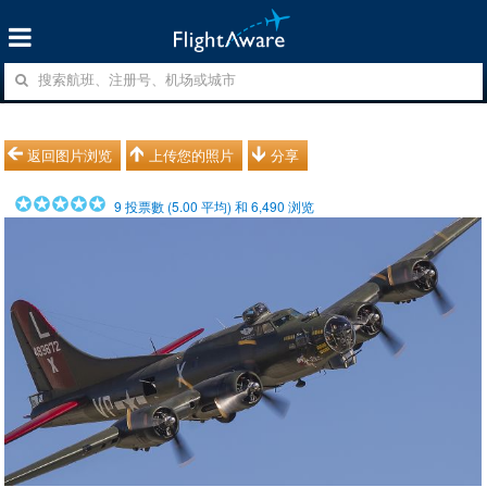
返回图片浏览
上传您的照片
分享
9
投票數 (
5.00
平均) 和
6,490
浏览