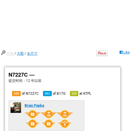
Like
中等
/
大图
/
全尺寸
N7227C —
提交时间：
12 年以前
of N7227C
of
B17G
at
KTPL
169
261
115
Brian Papke