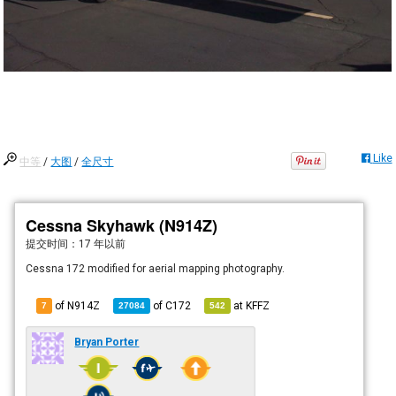
Like
中等
/
大图
/
全尺寸
Cessna Skyhawk (N914Z)
提交时间：
17 年以前
Cessna 172 modified for aerial mapping photography.
of N914Z
of
C172
at
KFFZ
7
27084
542
Bryan Porter