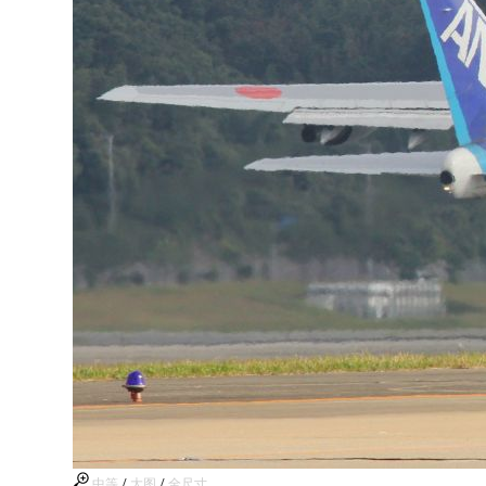
中等
/
大图
/
全尺寸