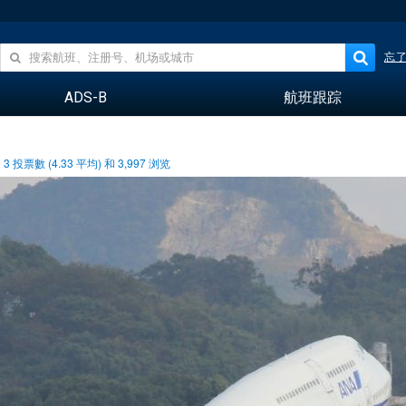
忘
ADS-B
航班跟踪
3
投票數 (
4.33
平均) 和
3,997
浏览