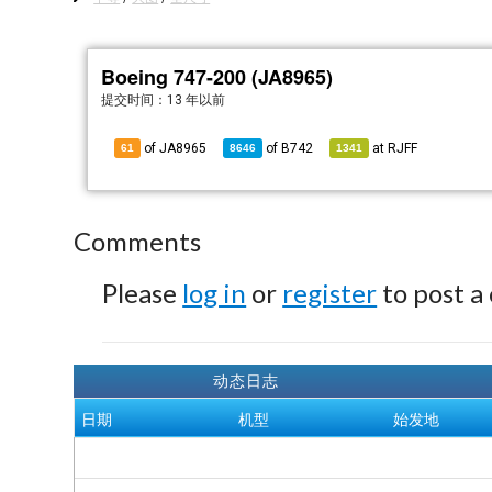
Boeing 747-200 (JA8965)
提交时间：
13 年以前
of JA8965
of
B742
at
RJFF
61
8646
1341
Comments
Please
log in
or
register
to post a
动态日志
日期
机型
始发地