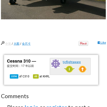
Like
中等
/
大图
/
全尺寸
Cessna 310 —
tjcflightaware
提交时间：
17 年以前
of
C310
at
KHRL
2256
49
Comments