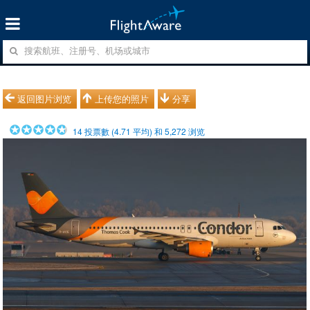
返回图片浏览
上传您的照片
分享
14
投票數 (
4.71
平均) 和
5,272
浏览