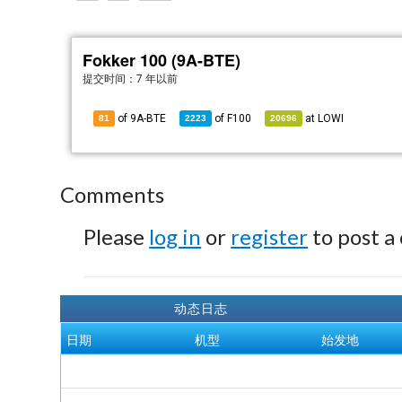
Fokker 100 (9A-BTE)
提交时间：
7 年以前
of 9A-BTE
of
F100
at
LOWI
81
2223
20696
Comments
Please
log in
or
register
to post a
动态日志
日期
机型
始发地