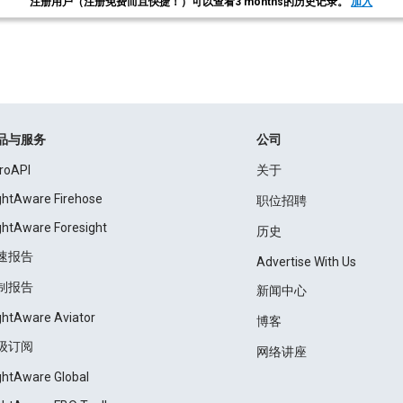
注册用户（注册免费而且快捷！）可以查看3 months的历史记录。
加入
品与服务
公司
roAPI
关于
ightAware Firehose
职位招聘
ightAware Foresight
历史
速报告
Advertise With Us
制报告
新闻中心
ightAware Aviator
博客
级订阅
网络讲座
ightAware Global