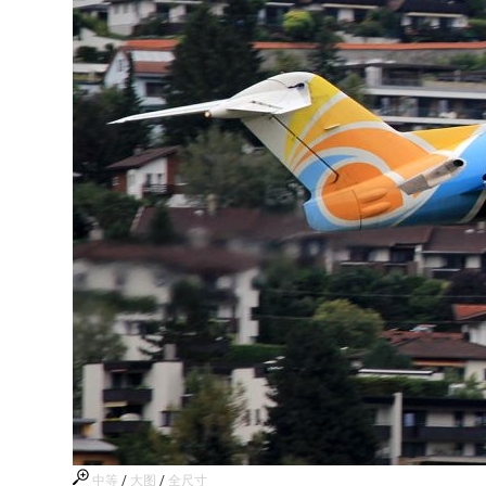
中等
/
大图
/
全尺寸