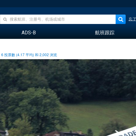
忘
ADS-B
航班跟踪
6
投票數 (
4.17
平均) 和
2,002
浏览