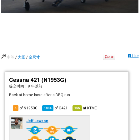
Like
中等
/
大图
/
全尺寸
Cessna 421 (N1953G)
提交时间：
9 年以前
Back at home base after a BBQ run.
of N1953G
of
C421
at
KTME
5
1884
155
Jeff Lawson