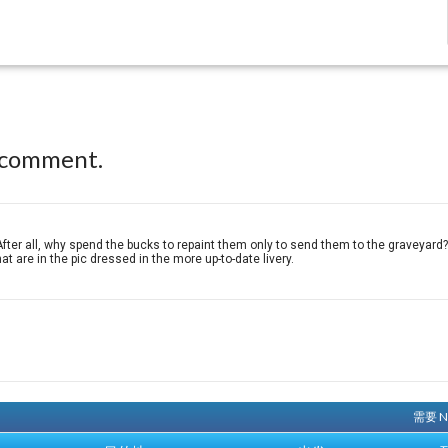
 comment.
 After all, why spend the bucks to repaint them only to send them to the graveyard? B
at are in the pic dressed in the more up-to-date livery.
需要 