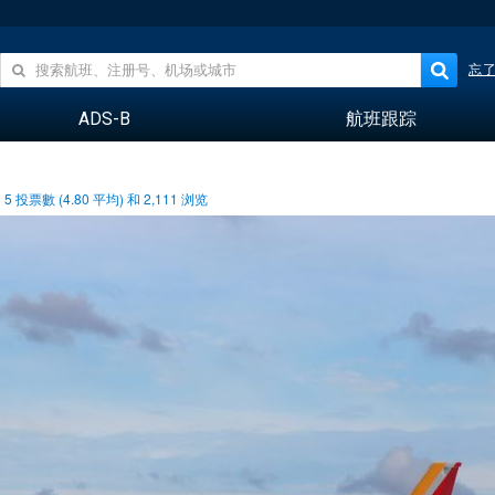
忘
ADS-B
航班跟踪
5
投票數 (
4.80
平均) 和
2,111
浏览