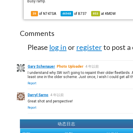
Busy ramp.
of N747SA
of
B737
at
KMDW
39
46948
853
Comments
Please
log in
or
register
to post a
Gary Schenauer
Photo Uploader
4 年以前
I understand why SW isn't going to repaint their older fleetbirds.
least one in the older scheme. Just once, I wish I could get all th
Report
Darryl Sarno
4 年以前
Great shot and perspective!
Report
动态日志