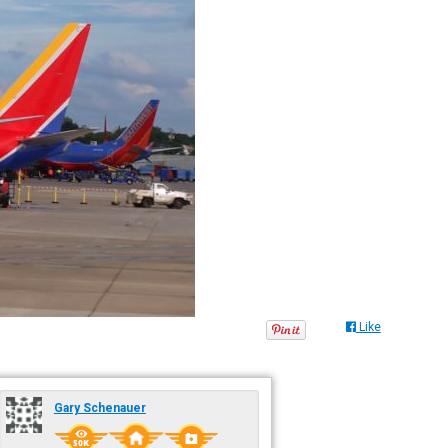
Like
Gary Schenauer