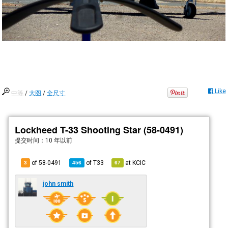
Like
中等
/
大图
/
全尺寸
Lockheed T-33 Shooting Star (58-0491)
提交时间：
10 年以前
of 58-0491
of
T33
at
KCIC
3
456
67
john smith