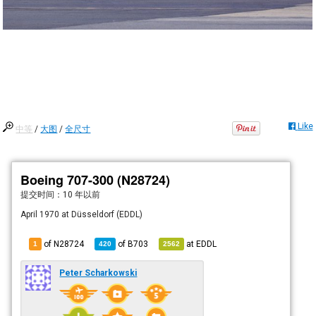
Like
中等
/
大图
/
全尺寸
Boeing 707-300 (N28724)
提交时间：
10 年以前
April 1970 at Düsseldorf (EDDL)
of N28724
of
B703
at
EDDL
1
420
2562
Peter Scharkowski