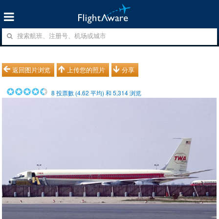
返回图片浏览
上传您的照片
分享
8
投票數 (
4.62
平均) 和
5,314
浏览