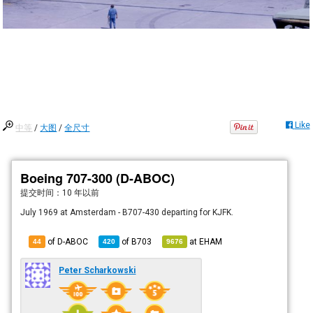
Like
中等
/
大图
/
全尺寸
Boeing 707-300 (D-ABOC)
提交时间：
10 年以前
July 1969 at Amsterdam - B707-430 departing for KJFK.
of D-ABOC
of
B703
at
EHAM
44
420
9676
Peter Scharkowski