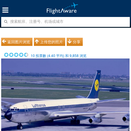
返回图片浏览
上传您的照片
分享
10
投票數 (
4.40
平均) 和
9,858
浏览