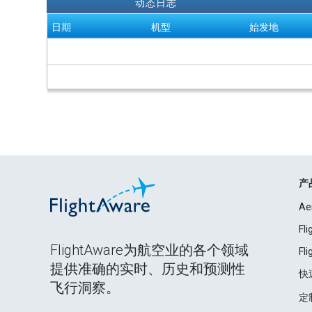
动态日志
日期
机型
始发地
产
Ae
Fl
FlightAware为航空业的各个领域
Fl
提供准确的实时、历史和预测性
快
飞行洞察。
定