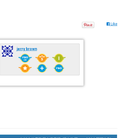
Like
jerry brown