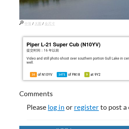
中等
/
大图
/
全尺寸
Piper L-21 Super Cub (N10YV)
提交时间：
16 年以前
Video and still photo shoot over southern portion Gull Lake in ce
well.
of N10YV
of
PA18
at
9Y2
16
1471
9
Comments
Please
log in
or
register
to post a