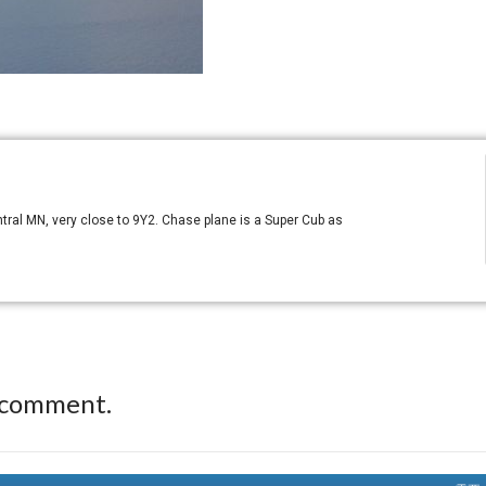
ntral MN, very close to 9Y2. Chase plane is a Super Cub as
 comment.