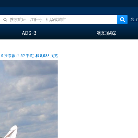
忘
ADS-B
航班跟踪
9
投票數 (
4.62
平均) 和
8,988
浏览