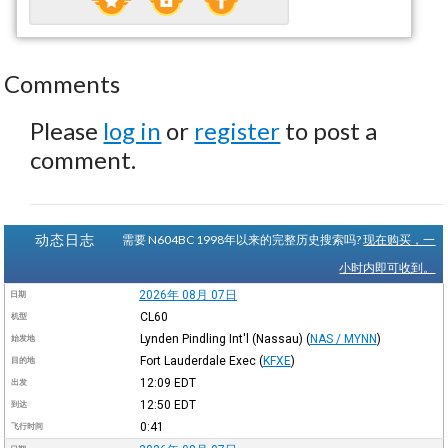
Comments
Please
log in
or
register
to post a
comment.
动态日志
需要 N604BC 1998年以来的完整历史搜索吗?
现在购买，一
小时内即可收到。
2026年 08月 07日
日期
CL60
机型
Lynden Pindling Int'l (Nassau)
(
NAS / MYNN
)
始发地
Fort Lauderdale Exec
(
KFXE
)
目的地
12:09
EDT
出发
12:50
EDT
到达
0:41
飞行时间