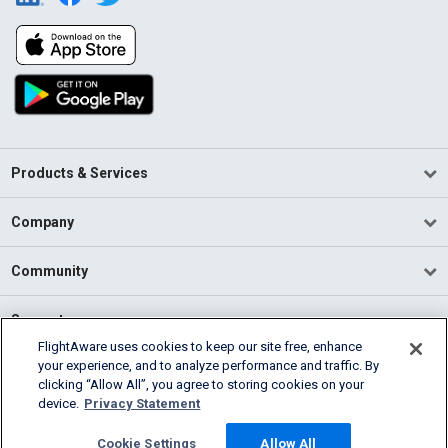
Products & Services
Company
Community
Support
FlightAware uses cookies to keep our site free, enhance
your experience, and to analyze performance and traffic. By
English (USA)
clicking “Allow All”, you agree to storing cookies on your
2026 FlightAware
device.
Privacy Statement
Terms of Use
Privacy
Cookie Settings
Cookie Settings
Allow All