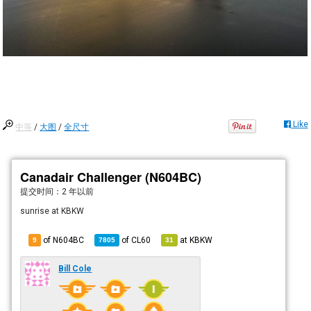
Like
中等
/
大图
/
全尺寸
Canadair Challenger (N604BC)
提交时间：
2 年以前
sunrise at KBKW
of N604BC
of
CL60
at
KBKW
9
7805
31
Bill Cole