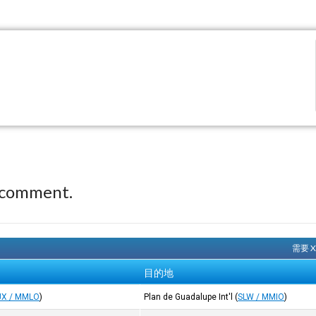
 comment.
需要 
目的地
JX / MMLO
)
Plan de Guadalupe Int'l
(
SLW / MMIO
)