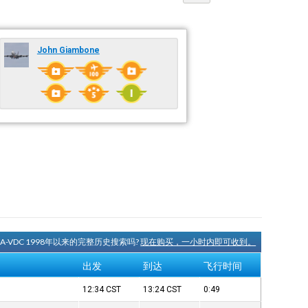
John Giambone
XA-VDC 1998年以来的完整历史搜索吗?
现在购买，一小时内即可收到。
出发
到达
飞行时间
12:34
CST
13:24
CST
0:49