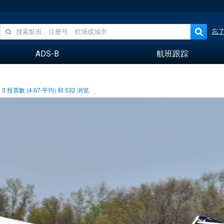
忘
ADS-B
航班跟踪
3
投票數 (
4.67
平均) 和
532
浏览