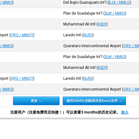
 / MMIO
)
Del Bajio Guanajuato Int'l
(
BJX / MMLO
)
Plan de Guadalupe Int'l
(
SLW / MMIO
)
Muhammad Ali Intl
(
KSDF
)
rport
(
QRO / MMQT
)
Laredo Intl
(
KLRD
)
 / MMIO
)
Queretaro Intercontinental Airport
(
QRO / 
Plan de Guadalupe Int'l
(
SLW / MMIO
)
Muhammad Ali Intl
(
KSDF
)
rport
(
QRO / MMQT
)
Laredo Intl
(
KLRD
)
 / MMIO
)
Queretaro Intercontinental Airport
(
QRO / 
更多 →
购买XAVDC的航班历史Excel文件 →
注册用户（注册免费而且快捷！）可以查看3 months的历史记录。
加入