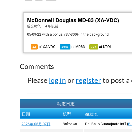
McDonnell Douglas MD-83 (XA-VDC)
提交时间：
4 年以前
05-09-22 with a bonus 737-300F in the background.
of XA-VDC
of
MD83
at
KTOL
12
2946
707
Comments
Please
log in
or
register
to post a
动态日志
日期
机型
始发地
2026年 08月 07日
Unknown
Del Bajio Guanajuato Int'l
(
B