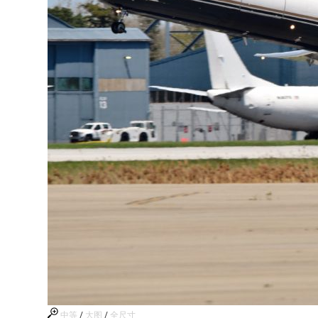
中等
/
大图
/
全尺寸