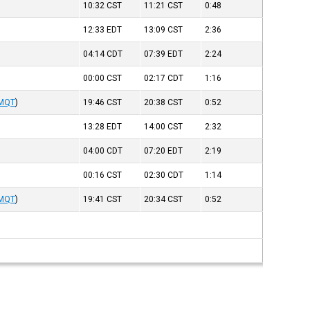
10:32
CST
11:21
CST
0:48
12:33
EDT
13:09
CST
2:36
04:14
CDT
07:39
EDT
2:24
00:00
CST
02:17
CDT
1:16
MMQT
)
19:46
CST
20:38
CST
0:52
13:28
EDT
14:00
CST
2:32
04:00
CDT
07:20
EDT
2:19
00:16
CST
02:30
CDT
1:14
MMQT
)
19:41
CST
20:34
CST
0:52