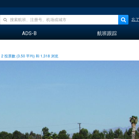
忘
ADS-B
航班跟踪
2
投票數 (
3.50
平均) 和
1,318
浏览