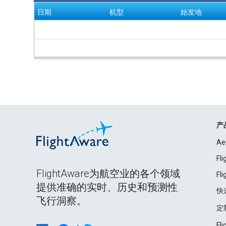
日期
机型
始发地
产
Ae
Fl
FlightAware为航空业的各个领域
Fl
提供准确的实时、历史和预测性
快
飞行洞察。
定
Fl