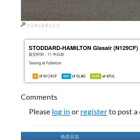
中等
/
大图
/
全尺寸
STODDARD-HAMILTON Glasair (N129CF)
提交时间：
11 年以前
Taxiing at Fullerton
of N129CF
of
GLAS
at
KFUL
3
602
3129
Comments
Please
log in
or
register
to post a
动态日志