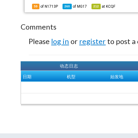
of N1713P
of
MG17
at
KCQF
59
260
212
Comments
Please
log in
or
register
to post a
动态日志
日期
机型
始发地