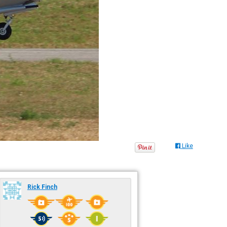
Like
Rick Finch