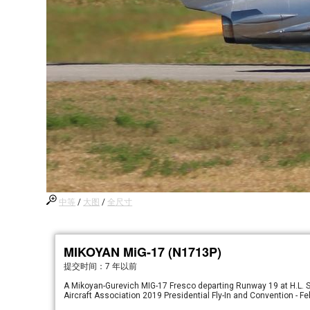
中等
/
大图
/
全尺寸
MIKOYAN MiG-17 (N1713P)
提交时间：
7 年以前
A Mikoyan-Gurevich MIG-17 Fresco departing Runway 19 at H.L. So
Aircraft Association 2019 Presidential Fly-In and Convention - Fe