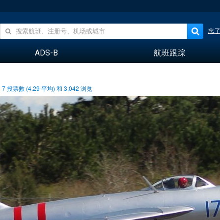
忘
ADS-B
航班跟踪
7
投票數 (
4.29
平均) 和
3,042
浏览