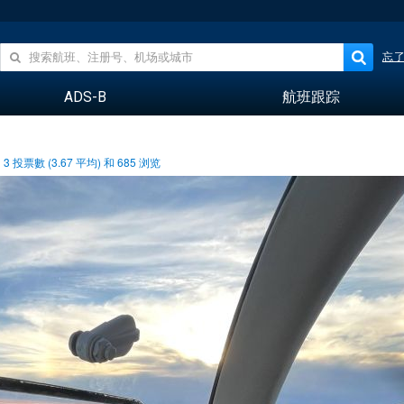
忘
ADS-B
航班跟踪
3
投票數 (
3.67
平均) 和
685
浏览