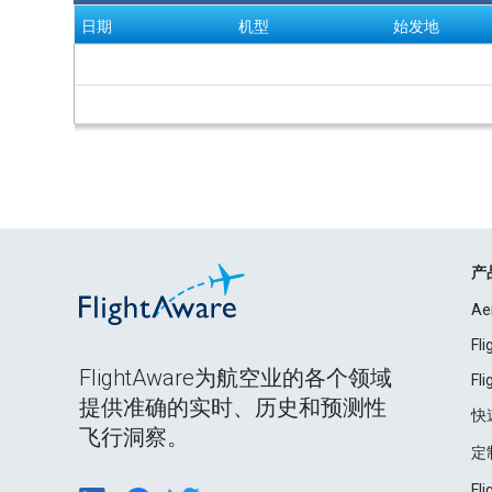
日期
机型
始发地
产
Ae
Fl
FlightAware为航空业的各个领域
Fl
提供准确的实时、历史和预测性
快
飞行洞察。
定
Fl