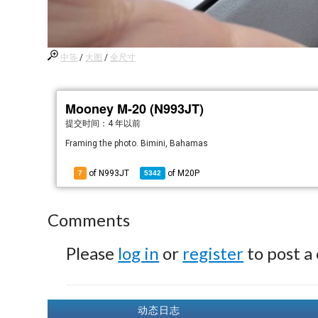
中等
/
大图
/
全尺寸
Mooney M-20 (N993JT)
提交时间：
4 年以前
Framing the photo. Bimini, Bahamas
of N993JT
of
M20P
7
5342
Comments
Please
log in
or
register
to post a
动态日志