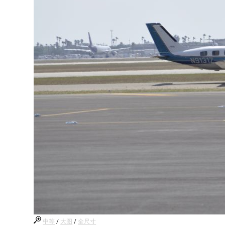
中等
/
大图
/
全尺寸