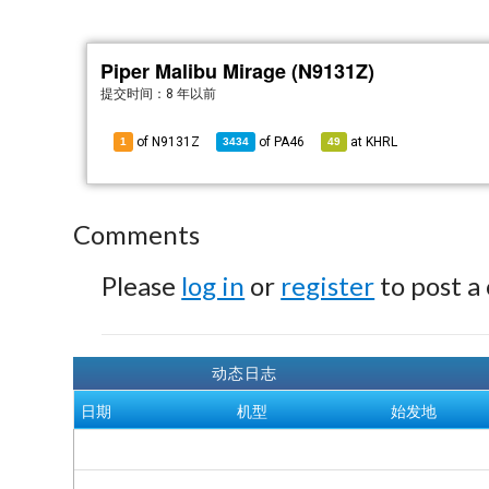
Piper Malibu Mirage (N9131Z)
提交时间：
8 年以前
of N9131Z
of
PA46
at
KHRL
1
3434
49
Comments
Please
log in
or
register
to post a
动态日志
日期
机型
始发地