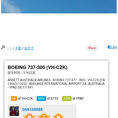
Like
中等
/
大图
/
全尺寸
BOEING 737-300 (VH-CZK)
提交时间：
5 年以前
ANSETT AUSTRALIA AIRLINES - BOEING 737-377 - REG : VH-CZK (CN
23663/1323) - ADELAIDE INTERNATIONAL AIRPORT SA. AUSTRALIA
- YPAD 28/7/1991
of VH-CZK
of
B733
at
YPAD
10
6093
5548
DAN TANNER