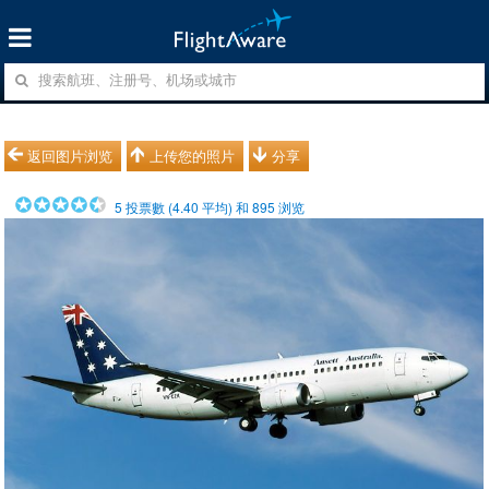
返回图片浏览
上传您的照片
分享
5
投票數 (
4.40
平均) 和
895
浏览