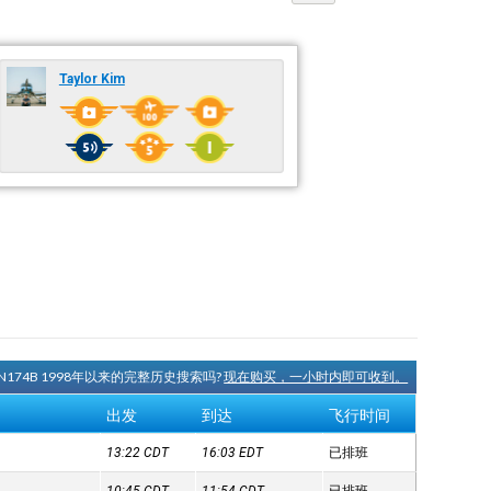
Taylor Kim
N174B 1998年以来的完整历史搜索吗?
现在购买，一小时内即可收到。
出发
到达
飞行时间
13:22
CDT
16:03
EDT
已排班