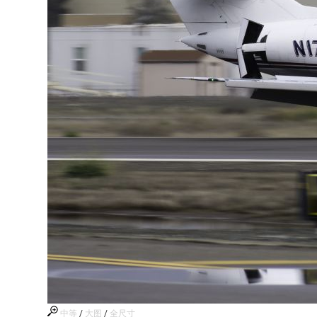
中等
/
大图
/
全尺寸