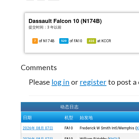
Dassault Falcon 10 (N174B)
提交时间：
3 年以前
of N174B
of
FA10
at
KCCR
7
520
416
Comments
Please
log in
or
register
to post a
动态日志
日期
机型
始发地
2026年 08月 07日
FA10
Frederick W Smith Intl/Memphis
(