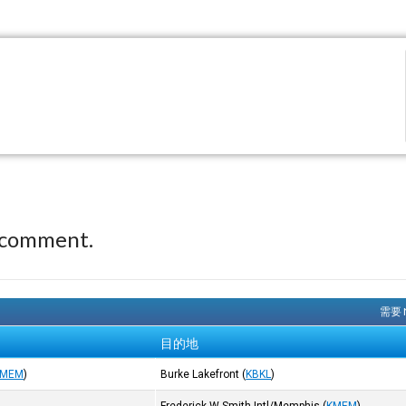
 comment.
需要 
目的地
KMEM
)
Burke Lakefront
(
KBKL
)