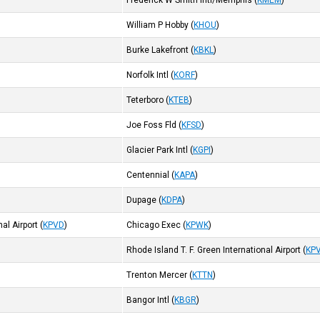
Frederick W Smith Intl/Memphis
(
KMEM
)
William P Hobby
(
KHOU
)
Burke Lakefront
(
KBKL
)
Norfolk Intl
(
KORF
)
Teterboro
(
KTEB
)
Joe Foss Fld
(
KFSD
)
Glacier Park Intl
(
KGPI
)
Centennial
(
KAPA
)
Dupage
(
KDPA
)
nal Airport
(
KPVD
)
Chicago Exec
(
KPWK
)
Rhode Island T. F. Green International Airport
(
KP
Trenton Mercer
(
KTTN
)
Bangor Intl
(
KBGR
)