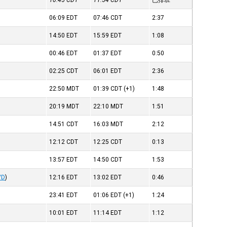
10:45
CDT
11:54
CDT
已排班
06:09
EDT
07:46
CDT
2:37
14:50
EDT
15:59
EDT
1:08
00:46
EDT
01:37
EDT
0:50
02:25
CDT
06:01
EDT
2:36
22:50
MDT
01:39
CDT
(+1)
1:48
20:19
MDT
22:10
MDT
1:51
14:51
CDT
16:03
MDT
2:12
12:12
CDT
12:25
CDT
0:13
13:57
EDT
14:50
CDT
1:53
VD
)
12:16
EDT
13:02
EDT
0:46
23:41
EDT
01:06
EDT
(+1)
1:24
10:01
EDT
11:14
EDT
1:12