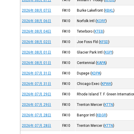
2026年 08月 07日
FA10
William P Hobby
(
KHOU
)
2026年 08月 07日
FA10
Burke Lakefront
(
KBKL
)
2026年 08月 06日
FA10
Norfolk Intl
(
KORF
)
2026年 08月 04日
FA10
Teterboro
(
KTEB
)
2026年 08月 02日
FA10
Joe Foss Fld
(
KFSD
)
2026年 08月 01日
FA10
Glacier Park Intl
(
KGPI
)
2026年 08月 01日
FA10
Centennial
(
KAPA
)
2026年 07月 31日
FA10
Dupage
(
KDPA
)
2026年 07月 31日
FA10
Chicago Exec
(
KPWK
)
2026年 07月 29日
FA10
Rhode Island T. F. Green Internatio
2026年 07月 29日
FA10
Trenton Mercer
(
KTTN
)
2026年 07月 28日
FA10
Bangor Intl
(
KBGR
)
2026年 07月 28日
FA10
Trenton Mercer
(
KTTN
)