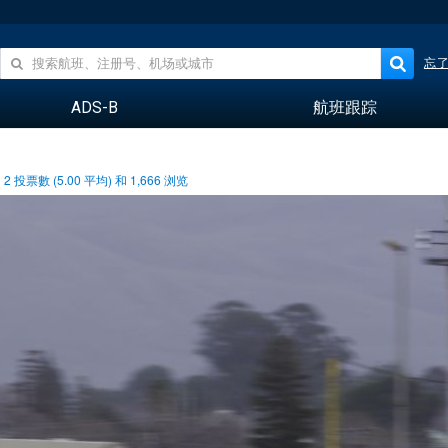
忘
ADS-B
航班跟踪
2
投票數 (
5.00
平均) 和
1,666
浏览