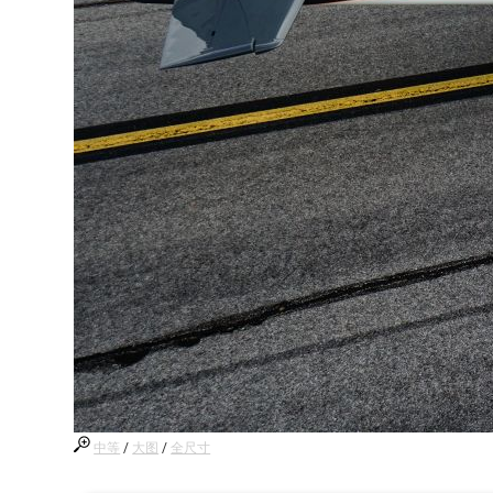
中等
/
大图
/
全尺寸