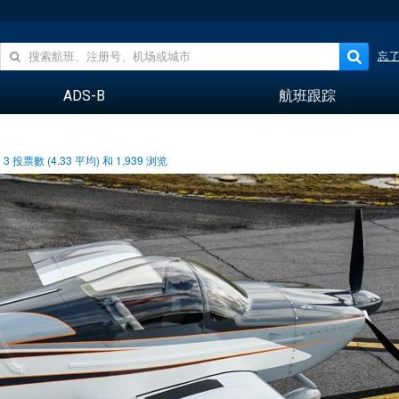
忘
ADS-B
航班跟踪
3
投票數 (
4.33
平均) 和
1,939
浏览