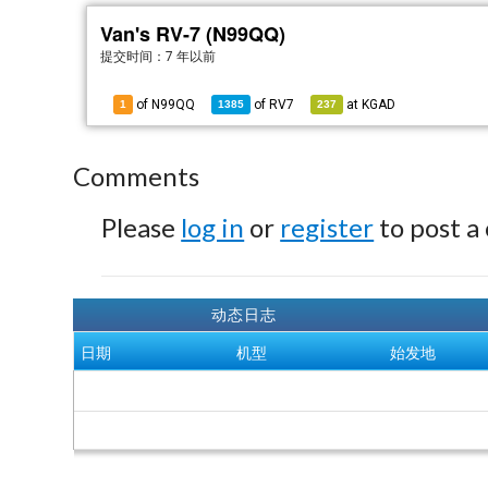
Van's RV-7 (N99QQ)
提交时间：
7 年以前
of N99QQ
of
RV7
at
KGAD
1
1385
237
Comments
Please
log in
or
register
to post a
动态日志
日期
机型
始发地