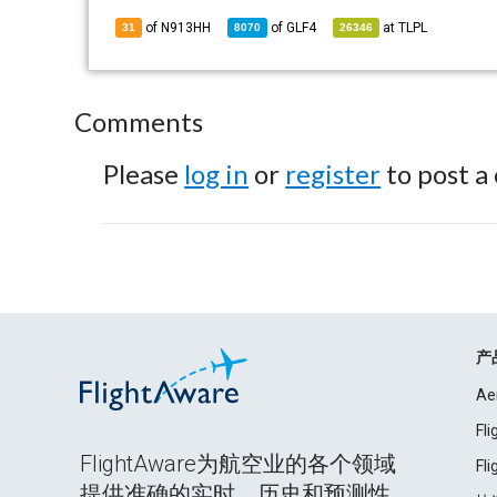
of N913HH
of
GLF4
at
TLPL
31
8070
26346
Comments
Please
log in
or
register
to post a
产
Ae
Fl
FlightAware为航空业的各个领域
Fl
提供准确的实时、历史和预测性