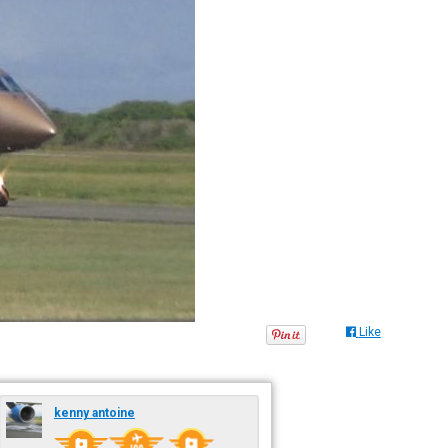
Like
kenny antoine