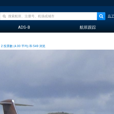
忘
ADS-B
航班跟踪
2
投票數 (
4.00
平均) 和
549
浏览