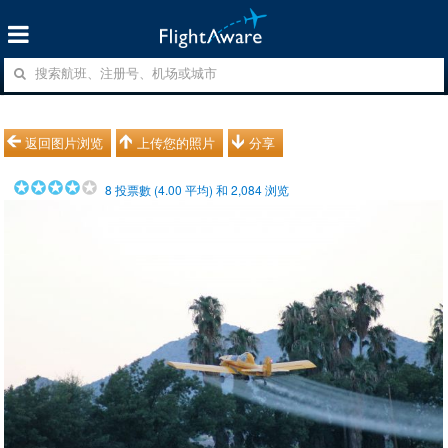
返回图片浏览
上传您的照片
分享
8
投票數 (
4.00
平均) 和
2,084
浏览