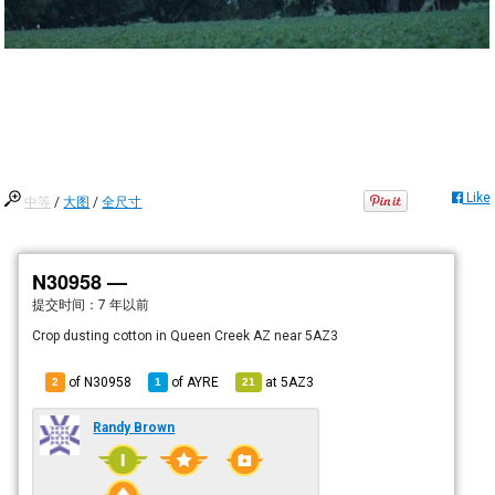
Like
中等
/
大图
/
全尺寸
N30958 —
提交时间：
7 年以前
Crop dusting cotton in Queen Creek AZ near 5AZ3
of N30958
of
AYRE
at
5AZ3
2
1
21
Randy Brown