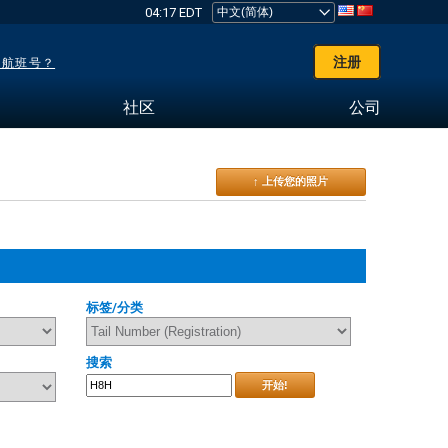
04:17 EDT
注册
了航班号？
社区
公司
↑ 上传您的照片
标签/分类
搜索
开始!