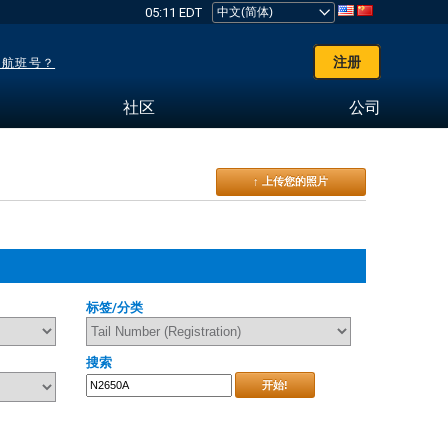
05:11 EDT
注册
了航班号？
社区
公司
↑ 上传您的照片
标签/分类
搜索
开始!