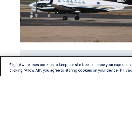
FlightAware uses cookies to keep our site free, enhance your experience
clicking “Allow All”, you agree to storing cookies on your device.
Privac
FlightAware为航空业的各个
领域提供准确的实时、历史
和预测性飞行洞察。