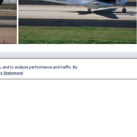
产品与服务
公司
, and to analyze performance and traffic. By
y Statement
AeroAPI
关于
FlightAware Firehose
职位招聘
FlightAware Foresight
历史
快速报告
Advertise With Us
定制报告
新闻中心
FlightAware Aviator
博客
高级订阅
网络讲座