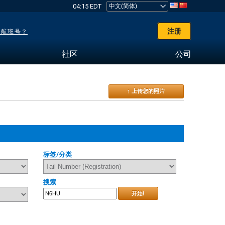
04:15 EDT
注册
了航班号？
社区
公司
↑ 上传您的照片
标签/分类
搜索
开始!