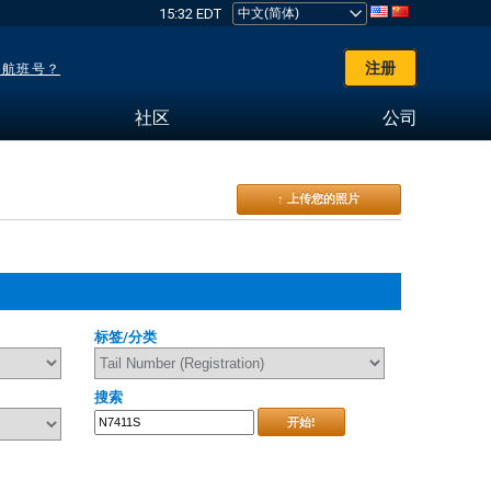
15:32 EDT
注册
了航班号？
社区
公司
↑ 上传您的照片
标签/分类
搜索
开始!