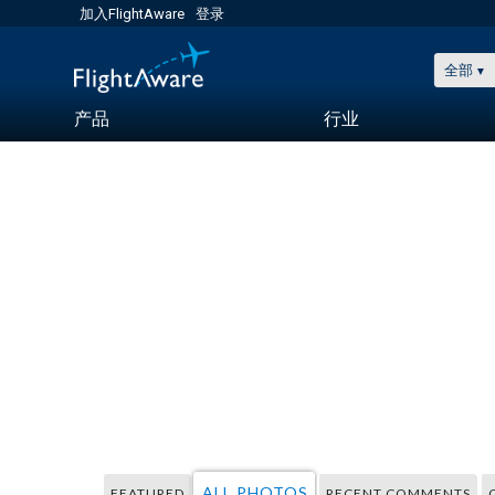
加入FlightAware
登录
全部
产品
行业
ALL PHOTOS
FEATURED
RECENT COMMENTS