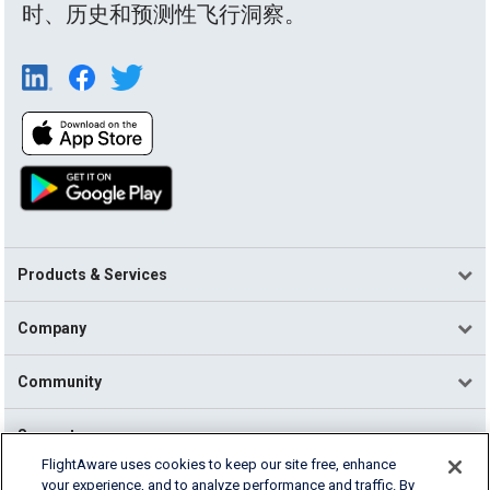
时、历史和预测性飞行洞察。
Products & Services
Company
Community
Support
FlightAware uses cookies to keep our site free, enhance
your experience, and to analyze performance and traffic. By
English (USA)