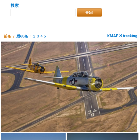
搜索
开始!
KMAF
tracking
前条 /
后60条
1
2
3
4
5