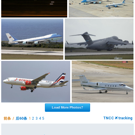
Load More Photos?
TNCC
tracking
前条 /
后60条
1
2
3
4
5