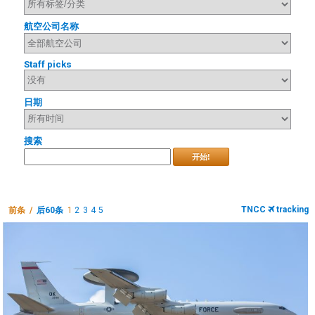
航空公司名称
Staff picks
日期
搜索
开始!
TNCC
tracking
前条 /
后60条
1
2
3
4
5