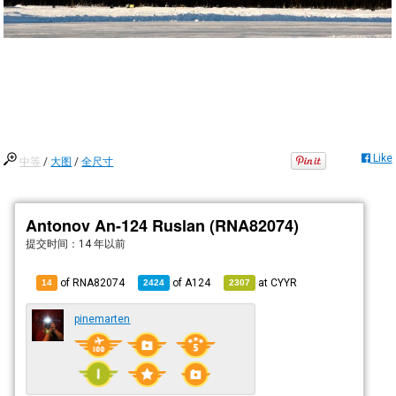
Like
中等
/
大图
/
全尺寸
Antonov An-124 Ruslan (RNA82074)
提交时间：
14 年以前
of RNA82074
of
A124
at
CYYR
14
2424
2307
pinemarten