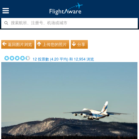
返回图片浏览
上传您的照片
分享
12
投票數 (
4.20
平均) 和
12,954
浏览