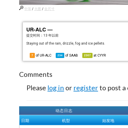
中等
/
大图
/
全尺寸
UR-ALC —
提交时间：
13 年以前
Staying out of the rain, drizzle, fog and ice pellets.
of UR-ALC
of
SAAB
at
CYYR
7
234
2307
Comments
Please
log in
or
register
to post a
动态日志
日期
机型
始发地