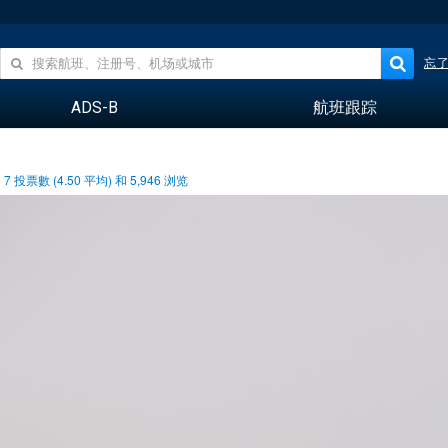
忘
ADS-B
航班跟踪
7
投票數 (
4.50
平均) 和
5,946
浏览