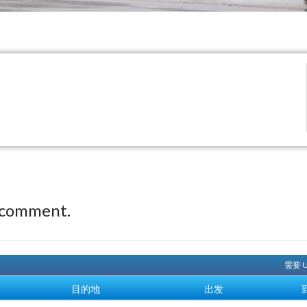
 comment.
需要 
目的地
出发