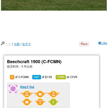
Like
中等
/
大图
/
全尺寸
Beechcraft 1900 (C-FCMN)
提交时间：
5 年以前
of C-FCMN
of
B190
at
CYVR
8
2427
17990
King F Hui