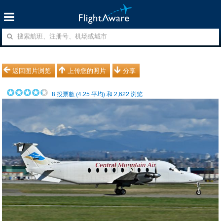
返回图片浏览
上传您的照片
分享
8
投票數 (
4.25
平均) 和
2,622
浏览