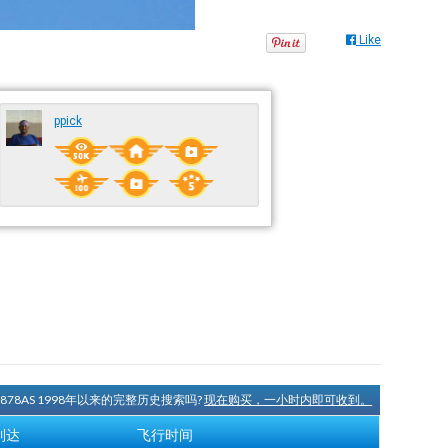
Like
ppick
N878AS 1998年以来的完整历史搜索吗?
现在购买，一小时内即可收到。
到达
飞行时间