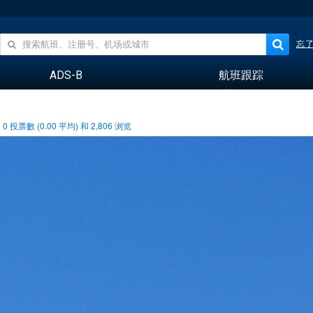
忘
ADS-B
航班跟踪
0
投票數 (
0.00
平均) 和
2,806
浏览