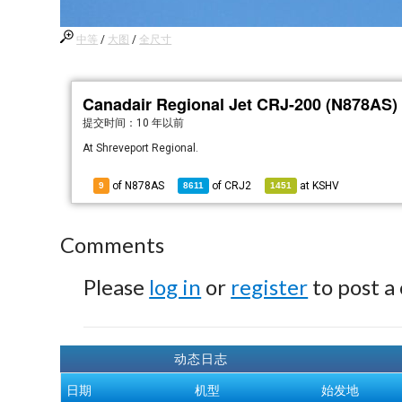
中等
/
大图
/
全尺寸
Canadair Regional Jet CRJ-200 (N878AS)
提交时间：
10 年以前
At Shreveport Regional.
of N878AS
of
CRJ2
at
KSHV
9
8611
1451
Comments
Please
log in
or
register
to post a
动态日志
日期
机型
始发地