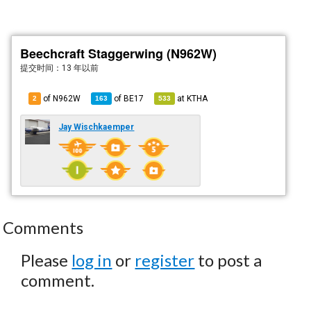
Beechcraft Staggerwing (N962W)
提交时间：
13 年以前
of N962W
of
BE17
at
KTHA
2
163
533
Jay Wischkaemper
Comments
Please
log in
or
register
to post a
comment.