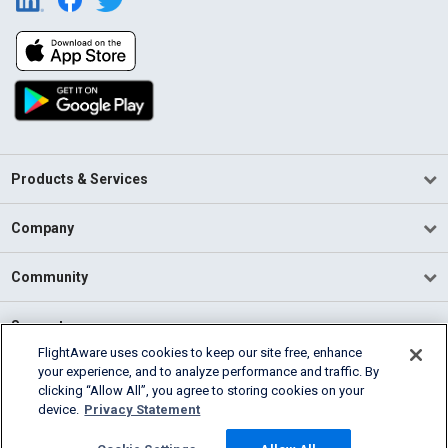
Products & Services
Company
Community
Support
FlightAware uses cookies to keep our site free, enhance
your experience, and to analyze performance and traffic. By
English (USA)
clicking “Allow All”, you agree to storing cookies on your
2026 FlightAware
device.
Privacy Statement
Terms of Use
Privacy
Cookie Settings