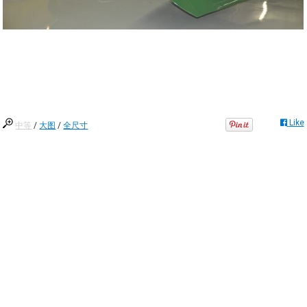
Like
中等
/
大图
/
全尺寸