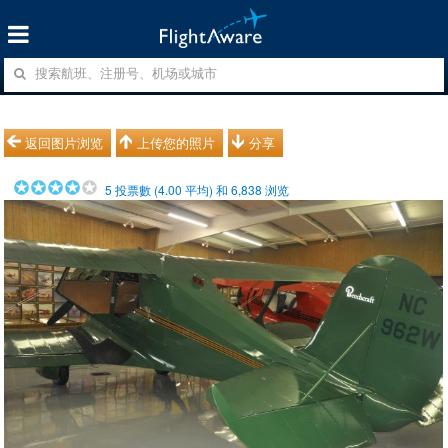
返回图片浏览
上传您的照片
分享
5
投票數 (
4.00
平均) 和
6,838
浏览