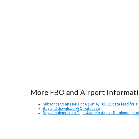
More FBO and Airport Informat
Subscribe to an Fuel Price (Jet A, 100LL) data feed for ai
Buy and download FBO Database
Buy or subscribe to FlightAware's Airport Database (airp