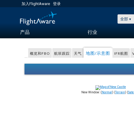
加入FlightAware
登录
全部
产品
行业
地图/示意图
概览和FBO
航班跟踪
天气
IFR航图
New Window: (
Normal
) (
Terrain
) (
Satel