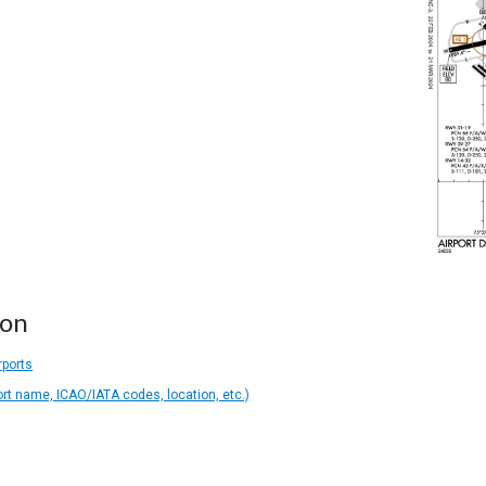
ion
rports
ort name, ICAO/IATA codes, location, etc.)