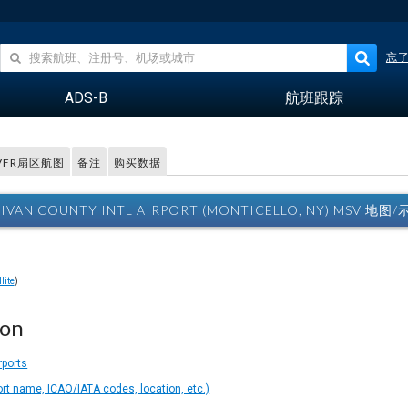
忘
ADS-B
航班跟踪
VFR扇区航图
备注
购买数据
LIVAN COUNTY INTL AIRPORT (MONTICELLO, NY) MSV 地图
lite
)
ion
rports
ort name, ICAO/IATA codes, location, etc.)