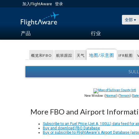
加入FlightAware
登录
全部
产品
行业
地图/示意图
概览和FBO
航班跟踪
天气
IFR航图
SUL
New Window: (
Normal
) (
Terrain
) (
Satel
More FBO and Airport Informat
Subscribe to an Fuel Price (Jet A, 100LL) data feed for ai
Buy and download FBO Database
Buy or subscribe to FlightAware's Airport Database (airp