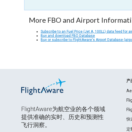
More FBO and Airport Informat
Subscribe to an Fuel Price (Jet A, 100LL) data feed for ai
Buy and download FBO Database
Buy or subscribe to FlightAware's Airport Database (airp
产
Ae
Fl
FlightAware为航空业的各个领域
Fl
提供准确的实时、历史和预测性
快
飞行洞察。
定