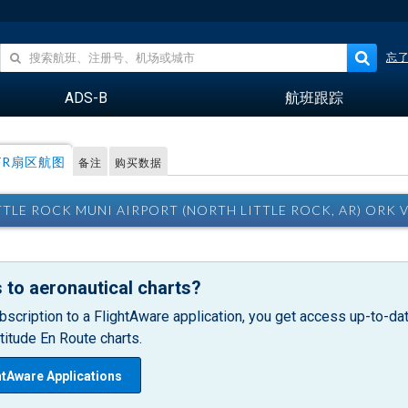
忘
ADS-B
航班跟踪
FR扇区航图
备注
购买数据
TTLE ROCK MUNI AIRPORT (NORTH LITTLE ROCK, AR) OR
 to aeronautical charts?
bscription to a FlightAware application, you get access up-to-date
itude En Route charts.
htAware Applications