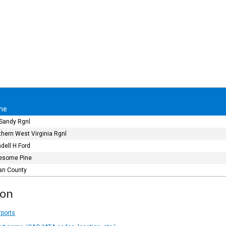
me
 Sandy Rgnl
thern West Virginia Rgnl
dell H Ford
esome Pine
an County
ion
rports