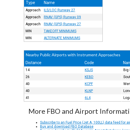
Type
Name
Approach
ILS/LOC Runway 27
Approach
RNAV (GPS) Runway 09
Approach
RNAV (GPS) Runway 27
MIN
TAKEOFF MINIMUMS
MIN
ALTERNATE MINIMUMS
Nearby Public Airports with Instrument Approaches
Distance
Code
Na
14
KSJS
Big
26
KEBD
Sou
40
KCPF
Wen
40
KLNP
Lon
41
6L4
Log
More FBO and Airport Informat
Subscribe to an Fuel Price (Jet A, 100LL) data feed for ai
Buy and download FBO Database