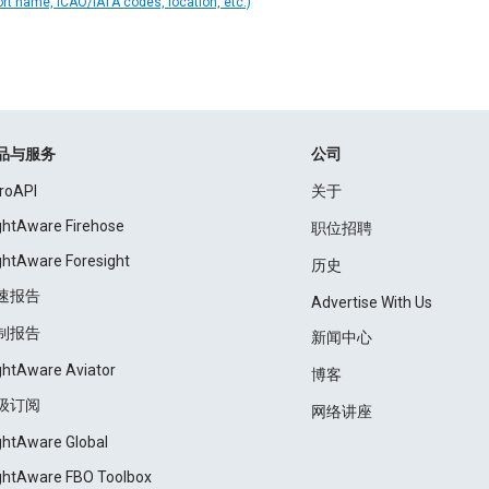
ort name, ICAO/IATA codes, location, etc.)
品与服务
公司
roAPI
关于
ightAware Firehose
职位招聘
ightAware Foresight
历史
速报告
Advertise With Us
制报告
新闻中心
ightAware Aviator
博客
级订阅
网络讲座
ightAware Global
ightAware FBO Toolbox