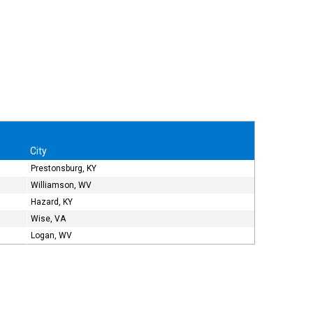
City
Prestonsburg, KY
Williamson, WV
Hazard, KY
Wise, VA
Logan, WV