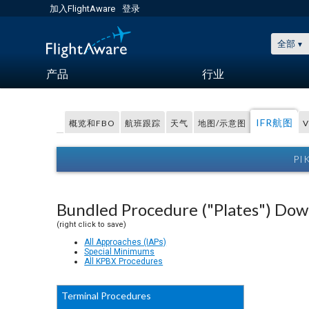
加入FlightAware
登录
全部
产品
行业
IFR航图
概览和FBO
航班跟踪
天气
地图/示意图
PI
Bundled Procedure ("Plates") Do
(right click to save)
All Approaches (IAPs)
Special Minimums
All KPBX Procedures
Terminal Procedures