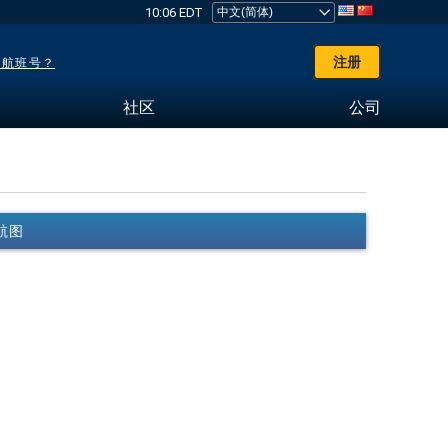
10:06 EDT
注册
了航班号？
社区
公司
R航图