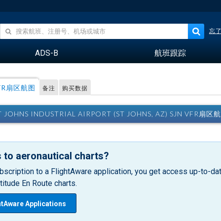
忘
ADS-B
航班跟踪
FR扇区航图
备注
购买数据
T JOHNS INDUSTRIAL AIRPORT (ST JOHNS, AZ) SJN VFR扇区
 to aeronautical charts?
bscription to a FlightAware application, you get access up-to-date
itude En Route charts.
htAware Applications