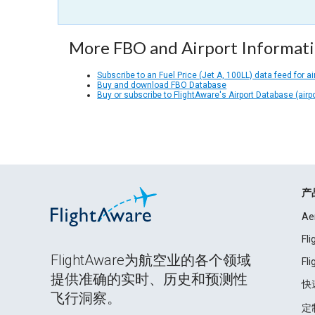
More FBO and Airport Informat
Subscribe to an Fuel Price (Jet A, 100LL) data feed for ai
Buy and download FBO Database
Buy or subscribe to FlightAware's Airport Database (airp
产
Ae
Fl
FlightAware为航空业的各个领域
Fl
提供准确的实时、历史和预测性
快
飞行洞察。
定