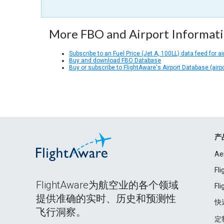
More FBO and Airport Informat
Subscribe to an Fuel Price (Jet A, 100LL) data feed for ai
Buy and download FBO Database
Buy or subscribe to FlightAware's Airport Database (airp
产
Ae
Fl
FlightAware为航空业的各个领域
Fl
提供准确的实时、历史和预测性
快
飞行洞察。
定