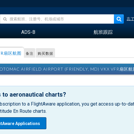
忘
ADS-B
航班跟踪
FR扇区航图
备注
购买数据
OTOMAC AIRFIELD AIRPORT (FRIENDLY, MD) VKX VFR扇区
 to aeronautical charts?
bscription to a FlightAware application, you get access up-to-date
itude En Route charts.
htAware Applications