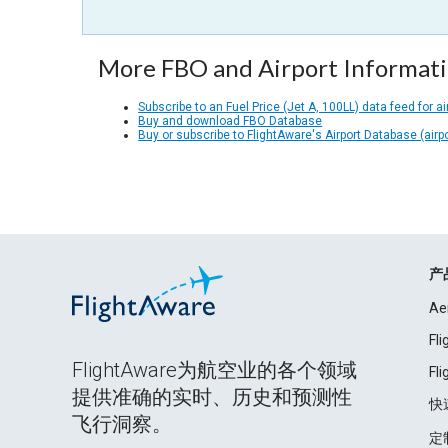
More FBO and Airport Informat
Subscribe to an Fuel Price (Jet A, 100LL) data feed for ai
Buy and download FBO Database
Buy or subscribe to FlightAware's Airport Database (airp
产
Ae
Fl
FlightAware为航空业的各个领域
Fl
提供准确的实时、历史和预测性
快
飞行洞察。
定