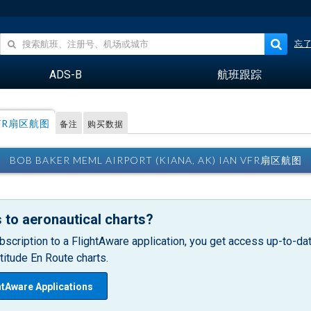
忘
ADS-B
航班跟踪
FR扇区航图
备注
购买数据
BOB BAKER MEML AIRPORT (KIANA, AK) IAN VFR扇区航图
 to aeronautical charts?
bscription to a FlightAware application, you get access up-to-date
itude En Route charts.
htAware Applications